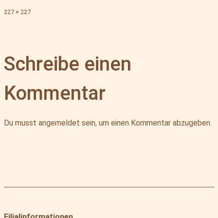
Originalgröße
227 × 227
Schreibe einen
Kommentar
Du musst
angemeldet
sein, um einen Kommentar abzugeben.
Filialinformationen