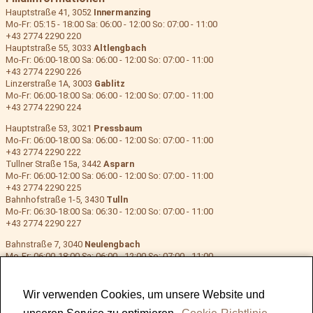
Hauptstraße 41, 3052
Innermanzing
Mo-Fr: 05:15 - 18:00 Sa: 06:00 - 12:00 So: 07:00 - 11:00
+43 2774 2290 220
Hauptstraße 55, 3033
Altlengbach
Mo-Fr: 06:00-18:00 Sa: 06:00 - 12:00 So: 07:00 - 11:00
+43 2774 2290 226
Linzerstraße 1A, 3003
Gablitz
Mo-Fr: 06:00-18:00 Sa: 06:00 - 12:00 So: 07:00 - 11:00
+43 2774 2290 224
Hauptstraße 53, 3021
Pressbaum
Mo-Fr: 06:00-18:00 Sa: 06:00 - 12:00 So: 07:00 - 11:00
+43 2774 2290 222
Tullner Straße 15a, 3442
Asparn
Mo-Fr: 06:00-12:00 Sa: 06:00 - 12:00 So: 07:00 - 11:00
+43 2774 2290 225
Bahnhofstraße 1-5, 3430
Tulln
Mo-Fr: 06:30-18:00 Sa: 06:30 - 12:00 So: 07:00 - 11:00
+43 2774 2290 227
Bahnstraße 7, 3040
Neulengbach
Mo-Fr: 06:00-18:00 Sa: 06:00 - 12:00 So: 07:00 - 11:00
+43 2774 2290 223
Hauptstraße 121a, 3021
Pressbaum 2
Mo-Fr: 06:00-18:00 Sa: 06:00 - 12:00 So: 07:00 - 11:00
Wir verwenden Cookies, um unsere Website und
+43 2774 2290 228