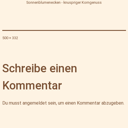
Sonnenblumenecken - knuspriger Korngenuss
Originalgröße
500 × 332
Schreibe einen
Kommentar
Du musst
angemeldet
sein, um einen Kommentar abzugeben.