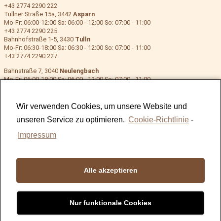
+43 2774 2290 222
Tullner Straße 15a, 3442
Asparn
Mo-Fr: 06:00-12:00 Sa: 06:00 - 12:00 So: 07:00 - 11:00
+43 2774 2290 225
Bahnhofstraße 1-5, 3430
Tulln
Mo-Fr: 06:30-18:00 Sa: 06:30 - 12:00 So: 07:00 - 11:00
+43 2774 2290 227
Bahnstraße 7, 3040
Neulengbach
Mo-Fr: 06:00-18:00 Sa: 06:00 - 12:00 So: 07:00 - 11:00
+43 2774 2290 223
Hauptstraße 121a, 3021
Pressbaum 2
Mo-Fr: 06:00-18:00 Sa: 06:00 - 12:00 So: 07:00 - 11:00
Wir verwenden Cookies, um unsere Website und
+43 2774 2290 228
unseren Service zu optimieren.
Cookie-Richtlinie
-
Impressum
Alle akzeptieren
Nur funktionale Cookies