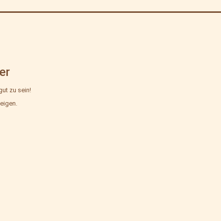
Kategorisiert
als
Mehlbox
er
gut zu sein!
eigen.
ion