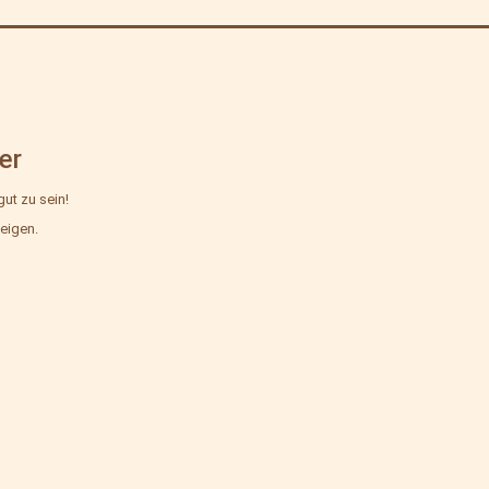
Kategorisiert
als
Mehlbox
er
gut zu sein!
eigen.
ion