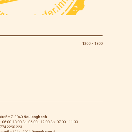
Originalgröße
1200 × 1800
traße 7, 3040
Neulengbach
 06:00-18:00 Sa: 06:00 - 12:00 So: 07:00 - 11:00
774 2290 223
straße 121a, 3021
Pressbaum 2